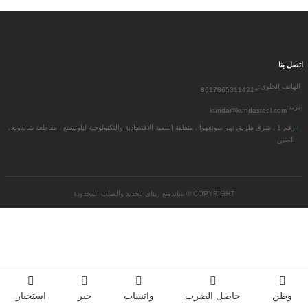
اتصل بنا
الهاتف الخلوي:
+8617865311421
بريد:
kunda@kundasteel.com
رقم 1 ، شرق طريق نهر سونغهوا ، منطقة التنمية الاقتصادية والتكنولوجية لياوتشنغ ، مقاطعة شاندونغ ،
الصين
COPYRIGHT ©
شاندونغ ريناي للحديد والصلب المحدودة
وطن
حاصل الضرب
واتساب
خبر
استخبار