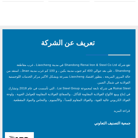
تعريف عن الشركة
تقع شركة Shandong Renai Iron & Steel Co Ltd في مدينة Liaocheng ، غرب مقاطعة
Shandong ، على بعد حوالي 400 كم جنوب مدينة بكين ، و 100 كم غرب مدينة Jinan ، استفد من
حالة المرور المريحة ، يتطور اقتصاد Liaocheng بسرعة ويشكل الأكبر مركز الخدمات اللوجستية
الفولاذية في شمال الصين.
Ruinai Steel هي شركة تابعة لمجموعة Lai Steel Group ، التي تأسست في عام 2018 وتشارك
في إنتاج وبيع الألواح الفولاذية المقاومة للتآكل ، والصفائح الفولاذية المقاومة للعوامل الجوية ، ولوحة
الفولاذ الكربوني عالية القوة ، والفولاذ المقاوم للصدأ ، والألمنيوم ، والنحاس والمواد المقطعية.
قراءة المزيد
جمعية التصنيف التعاوني