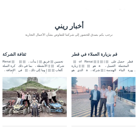
أخبار ريني
نرحب بكم بصدق للحضور إلى شركتنا للتفاوض بشأن الأعمال التجارية
قم بزيارة العملاء في قطر
ثقافة الشركة
||| of Renai ||| قطر حصل على ||| | ||| ||
Renai ||| ||| تحسين ||| فريق ||| | بدأت ، |||
هو ||| ||| || زيارة a المحتملة العميل ،
شركة ||| || الأنشطة ، بما في ذلك كرة السلة
الذي هو a شهرة البناء الهندسة | ||| شركة ،
||| ألعاب ||| ||| | وما إلى ذلك ، ||| في الإضافة ،
و هم بحاجة a كبيرة كمية عالية الجودة
||| شركة أيضًا ||| لموظفي ، لذا أن ||| |||
الصلب ||| to support ||| شركة آمال to
الجميع ||| | في ||| ||| ||| |||
show العملاء product الجودة و
UNTRANSLATED_CONTENT_END ||| ||| |||
|||