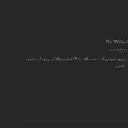
kunda@kun
طريق نهر سونغهوا ، منطقة التنمية الاقتصادية والتكنولوجية لياوتشنغ ،
، الصين