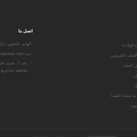
 الآن
اتصل الآن
اتصل بنا
الهاتف الخلوي:
+8617865311421
 فولاذية
بريد:
dasteel.com
لصلب الكربوني
رقم 1 ، شرق 
س الصلب
مقاطعة شاندونغ 
ص
ي
ية مضادة للصدأ
يوم