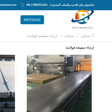
شاندونغ ريناي للحديد والصلب المحدودة
+86 17865311421
dasteel.com
MESSAGE
مسكن
منتجات
ارتداء صفيحة فولاذية
ارتداء صفيحة فولاذية