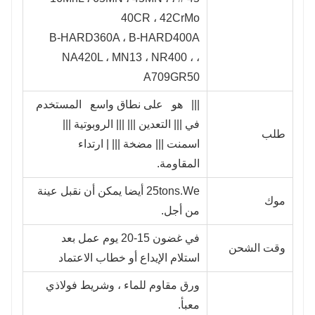
40CR ، 42CrMo
B-HARD360A ، B-HARD400A
NA420L ، MN13 ، NR400 ، ،
A709GR50
||| هو على نطاق واسع المستخدم
في ||| التعدين ||| ||| الروبوتية |||
طلب
اسمنت ||| مضخة ||| | ارتداء
المقاومة.
25tons.We أيضا يمكن أن نقبل عينة
موك
من أجل.
في غضون 15-20 يوم عمل بعد
وقت الشحن
استلام الإيداع أو خطاب الاعتماد
ورق مقاوم للماء ، وشريط فولاذي
معبأ.