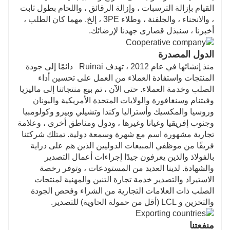
القيام بإزالة الترسبات ، وإزالة الرقائق ، واللحام بطول ثابت
، والانحناء ، والجلفنة ، وطلاء 3PE ، إلخ. مهما كان الطلب ،
أخبرنا ، سنبذل قصارى جهدنا لإرضائك.
الدول المصدرة
منذ إنشائها في عام 2012 ، تهدف Ruinai دائمًا إلى جودة
المنتجات واستفادة العملاء من العمل على تحسين أداء
الصلب وخدمة العملاء. حتى الآن ، تم بيع منتجاتنا إلى ماليزيا
وفيتنام وسنغافورة والولايات المتحدة الأمريكية واليونان
وروسيا والمكسيك وأستراليا وكندا وتشيلي وبيرو وكولومبيا
وجنوب إفريقيا وغيانا وغيرها ، ودول ومناطق أخرى ، وعلامة
تجارية مشهورة اسم مع شهرة وسمعة دولية. تمتلك شركتنا
فريقًا من موظفي المبيعات الدوليين الذين هم على دراية
بالفولاذ والذين يعرفون جيدًا إجراءات أعمال التصدير
والشهادة. لدينا العديد من المستودعات ، وتوفر رخصة
الاستيراد والتصدير خدمة تجارة التنين والمهنية لمنتجات
الصلب ذات العلامات التجارية من الشراء وفحص الجودة
والتخزين و LCL (أقل من حمولة الحاوية) للتصدير.
منفعتنا