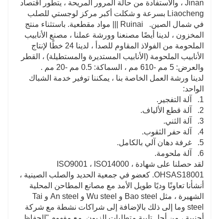
Jinan ، والاستفادة من حالة المرور المريحة ، يتطور اقتصاد
Liaocheng بسرعة و شكلت أكبر مركز لوجستي للصلب
في شمال الصين. Ruinai ||| مواد مقطعية. باستثناء منتج
المخزون ، لدينا أيضًا مصنعنا وورشة عملنا ، مصنع الأنابيب
الملحومة من الفولاذ المقاوم للصدأ ، لدينا 24 خطًا لإنتاج
الأنابيب الملحومة (الأنابيب المستديرة والمستطيلة) ، القطر
والعرض: 5 مم -610 مم ، السماكة: 0.5 مم -20 مم .
لدينا ورشة العمل الخاصة بنا ، يمكننا توفير خدمة الشباك
الواحد:
1. آلة التفجير.
2. آلة قطع الألياف.
3. آلة الثني.
4. آلة حفر الثقوب.
5. غرفة دهان آلي بالكامل.
6. آلة ملحومة.
لقد حصلنا على شهادة ISO9001 ، ISO14000 ،
OHSAS18001. كعضو في جمعية الحديد والصلب الصينية ،
أنشأنا تعاونًا وديًا طويل الأمد مع مصانع المطاحن المحلية
الشهيرة ، مثل Bao steel و Wu steel و An steel و Tai
steel وما إلى ذلك بالإضافة إلى شراكات نشطة مع شركة
أجنبية ، من أجل تلبية متطلبات الزبون. مع مفهوم "الحفاظ