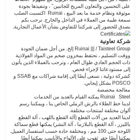
على التحسين والتعاون المربح للجانبين" ، وتنفيذها بجودة
موثوقة ونظام خدمة ما بعد البيع ،
Ruinai
اكتسبت
الصلب
سمعة طيبة من العملاء في الداخل والخارج. نرحب بكم
بصدق للحضور إلى شركتنا للتفاوض بشأن الأعمال التجارية.
شركة تعاونية
Ruinai ||| / Taisteel Group إلخ. من أجل ضمان الجودة
ووقت التسليم ، نحتفظ بمخزون ضخم من المواد الفولاذية
ذات الحجم العادي طوال العام ، ونرحب بالعملاء الذين يأتون
إلى مستودعاتنا لإجراء فحص.
كشركة دولية ، نسعى أيضًا إلى إقامة شراكات مع SSAB و
POSCO بشكل إيجابي.
معالجة مخصصة
Ruinai Steel يمكنه القيام بالعديد من الخدمات
لدينا خط الطلاء بالرش الرملي الخاص بنا ، ويمكننا رسم
ألوان مختلفة لمنتجات مختلفة.
لدينا العديد من آلات القطع (آلة القطع باللهب ، آلة القطع
بالليزر ، آلة القطع بالبلازما ، آلة النشر) يمكنها قطع سماكة
اللوحة حتى 100 مم ، ومختلفة حادة حسب استفسار العميل.
يمكننا أيضًا حفر ثقوب على الألواح والأنابيب. يمكننا أيضًا