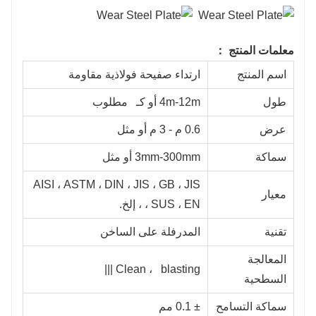
معلمات المنتج ：
اسم المنتج
ارتداء صفيحة فولاذية مقاومة
طول
4m-12m أو كـ مطلوب
عرض
0.6 م - 3 م أو مثل
سماكة
3mm-300mm أو مثل
AISI ، ASTM ، DIN ، JIS ، GB ، JIS
معيار
، SUS ، EN ، إلخ.
تقنية
المدرفلة على الساخن
المعالجة
Clean ، blasting |||
السطحية
سماكة التسامح
± 0.1 مم