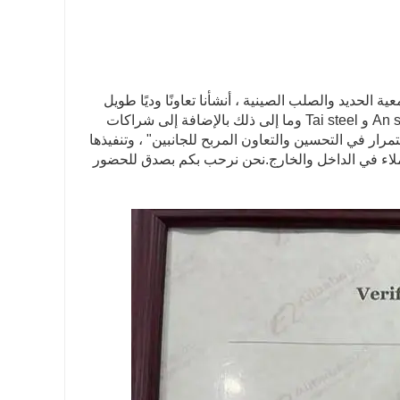
ISO9001 ، ISO14000 ، OHSAS. كعضو في جمعية الحديد والصلب الصينية ، أنشأنا تعاونًا وديًا طويل
الأمد مع مصانع المطاحن المحلية الشهيرة ، مثل Bao steel و Wu steel و An steel و Tai steel وما إلى ذلك بالإضافة إلى شراكات
ار في التحسين والتعاون المربح للجانبين" ، وتنفيذها
بيع ، اكتسبت Qigang سمعة طيبة من العملاء في الداخل والخارج.نحن نرحب بكم بصدق للحضور