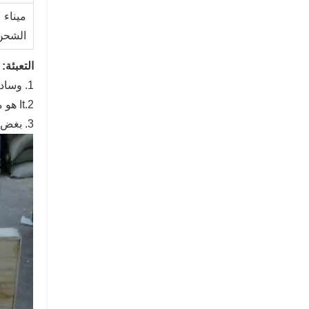
ميناء
الشحن
التعبئة:
1. وسادة رغوة + لوح خشبي
2.It هو معيار التعبئة والتغليف التصدير.
3. بغض النظر عن طريقة التسليم ، كل هذا يتوقف على متطلباتك الفعلية.