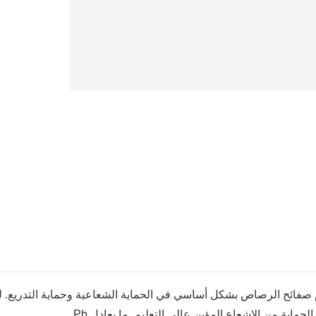
صفائح الرصاص بشكل أساسي في الحماية الشعاعية وحماية التدريع. لو
لحماية من الإشعاع المؤين عالي التعليم. ما يعادل Pb