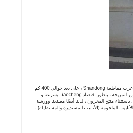
تقع شركة Shandong Ruinai Steel Sales Co. ، Ltd في مدينة Liaocheng ، غرب مقاطعة Shandong ، على بعد حوالي 400 كم
جنوب مدينة بكين ، و 100 كم في غرب مدينة Jinan ، والاستفادة من حالة المرور المريحة ، يتطور اقتصاد Liaocheng بسرعة و
في شمال الصين. Ruinai ||| مواد مقطعية. باستثناء منتج المخزون ، لدينا أيضًا مصنعنا وورشة
ملحومة من الفولاذ المقاوم للصدأ ، لدينا 24 خطًا لإنتاج الأنابيب الملحومة (الأنابيب المستديرة والمستطيلة) ،