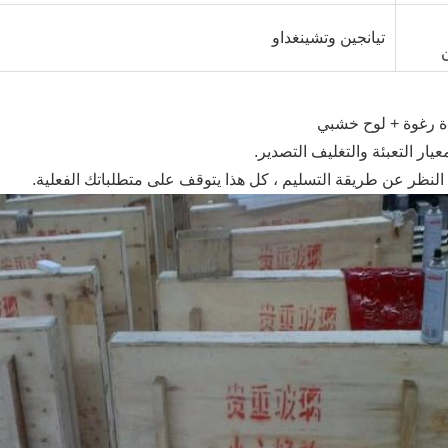
تيانجين وتشينغداو