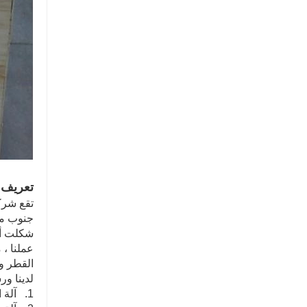
تعريف 
القطر والعرض: 5 مم -610 مم
لدينا ور
1. آلة التفجير.