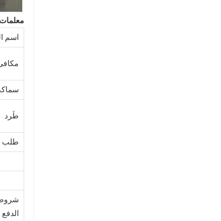
معلمات 
اسم ال
مكافئ b
سماكة
طَرد
طلب
شروط
الدفع