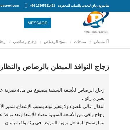
شاندونغ ريناي للحديد والصلب المحدودة
+86 17865311421
dasteel.com
MESSAGE
مسكن
منتجات
منتج الرصاص
زجاج رصاصي
زجاج النوافذ المبطن بالرصاص والنظارات الرصاصية للأشعة السينية
زجاج النوافذ المبطن بالرصاص والنظار
زجاج الرصاص للأشعة السينية مصنوع من مادة بصرية عالي
بصري رائع ،
انتقال عالي للضوء ولا يتغير لونه بسبب الإشعاع. تتميز 
زجاج واقي من الأشعة السينية مضاد للإشعاع تعد نوافذ
مما يسمح للمشغل برؤية المريض في بيئة واقية بأمان.