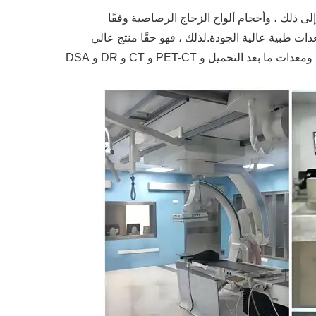
الزجاج الرصاصي 2Pb و 3 Pb و 4 Pb و 5 Pb و 6 Pb و 8 Pb وما إلى ذلك ، وأحجام ألواح الزجاج الرصاصية وفقًا
عدات طبية عالية الجودة.لذلك ، فهو حقًا منتج عالي
الجودة ينطبق على غرف الأشعة لمعدات مثل المعجلات الخطية وسكاكين جاما ومعدات ما بعد التحميل و PET-CT و CT و DR و DSA