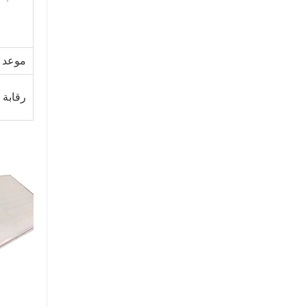
موعد ا
رقابة 