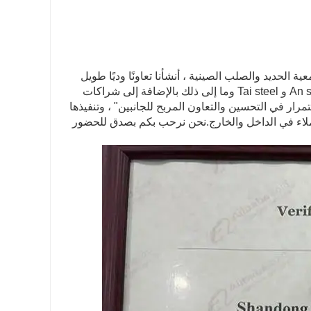
ISO9001 ، ISO14000 ، OHSAS. كعضو في جمعية الحديد والصلب الصينية ، أنشأنا تعاونًا وديًا طويل
الأمد مع مصانع المطاحن المحلية الشهيرة ، مثل Bao steel و Wu steel و An steel و Tai steel وما إلى ذلك بالإضافة إلى شراكات
ار في التحسين والتعاون المربح للجانبين" ، وتنفيذها
بيع ، اكتسبت Qigang سمعة طيبة من العملاء في الداخل والخارج.نحن نرحب بكم بصدق للحضور