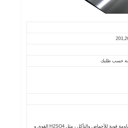
201,2
316: لها وظيفة جيدة تحت ضغط كبير ، كما أنها تتمتع بمقاومة قوية للأحماض والتآكل ، مثل H2SO4 القوي و