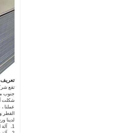
تعريف 
القطر والعرض: 5 مم -610 مم
لدينا ور
1. آلة التفجير.
2. آلة قطع الألياف.