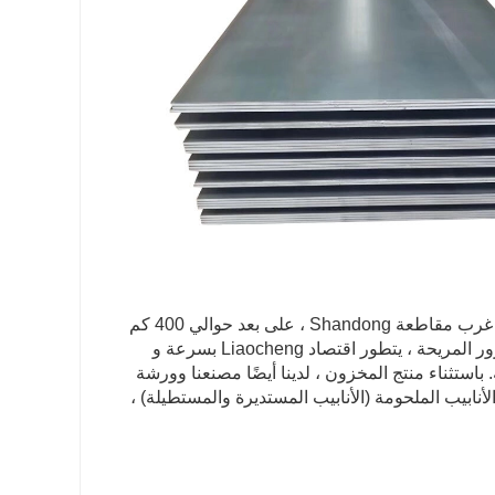
تقع شركة Shandong Ruinai Steel Sales Co. ، Ltd في مدينة Liaocheng ، غرب مقاطعة Shandong ، على بعد حوالي 400 كم
جنوب مدينة بكين ، و 100 كم في غرب مدينة Jinan ، والاستفادة من حالة المرور المريحة ، يتطور اقتصاد Liaocheng بسرعة و
في شمال الصين. Ruinai ||| مواد مقطعية. باستثناء منتج المخزون ، لدينا أيضًا مصنعنا وورشة
ملحومة من الفولاذ المقاوم للصدأ ، لدينا 24 خطًا لإنتاج الأنابيب الملحومة (الأنابيب المستديرة والمستطيلة) ،