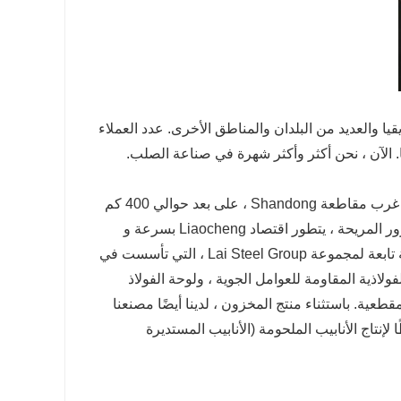
ا والعديد من البلدان والمناطق الأخرى. عدد العملاء
ا. الآن ، نحن أكثر وأكثر شهرة في صناعة الصلب.
تقع شركة Shandong Ruinai Steel Sales Co. ، Ltd في مدينة Liaocheng ، غرب مقاطعة Shandong ، على بعد حوالي 400 كم
جنوب مدينة بكين ، و 100 كم في غرب مدينة Jinan ، والاستفادة من حالة المرور المريحة ، يتطور اقتصاد Liaocheng بسرعة و
Ruinai Steel هي شركة تابعة لمجموعة Lai Steel Group ، التي تأسست في
ح الفولاذية المقاومة للعوامل الجوية ، ولوحة الفولاذ
مقطعية. باستثناء منتج المخزون ، لدينا أيضًا مصنعنا
ا ، مصنع الأنابيب الملحومة من الفولاذ المقاوم للصدأ ، لدينا 24 خطًا لإنتاج الأنابيب الملحومة (الأنابيب المستديرة