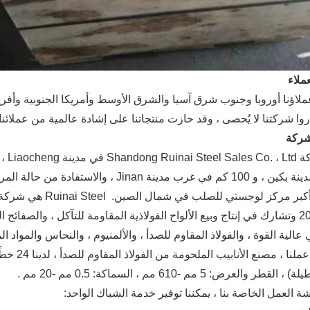
عملاء
اؤنا أوروبا وجنوب شرق آسيا والشرق الأوسط وأمريكا الجنوبية وأفريقي
روا شركتنا لا يُحصى ، وقد حازت منتجاتنا على إشادة عالمية من عملائن
شركة
بر مركز لوجستي للصلب في شمال الصين.
عام 2018 وتشارك في إنتاج وبيع الألواح الفولاذية المقاومة للتآكل ، والصفائ
 عالية القوة ، والفولاذ المقاوم للصدأ ، والألمنيوم ، والنحاس والمواد ال
وورشة عملن
طر والعرض: 5 مم -610 مم ، السماكة: 0.5 مم -20 مم .
شة العمل الخاصة بنا ، يمكننا توفير خدمة الشباك الواحد: