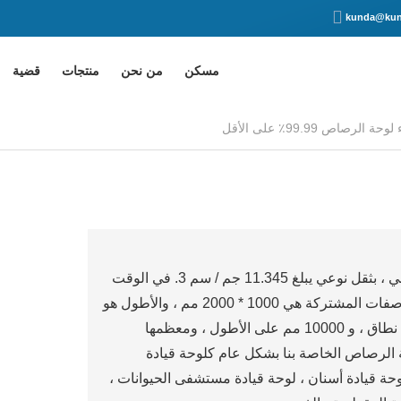
kunda@kun
مسكن
من نحن
منتجات
قضية
تشير لوحة الرصاص إلى الصفيحة الملفوفة برصاص معدني ، بثقل نوعي يبلغ 11.345 جم / سم 3. في الوقت
الحاضر ، السماكة الشائعة لمصنعنا هي 1-20 مم ، والمواصفات المشتركة هي 1000 * 2000 مم ، والأطول هو
8000 مم ، ويمكن لمصنعنا أن يصنع 1200 مم على أوسع نطاق ، و 10000 مم على الأطول ، ومعظمها
ائي من الفئة 1. تستخدم لوحة الرصاص الخاصة بنا بشكل عام كلوحة قيادة
وحة قيادة أسنان ، لوحة قيادة مستشفى الحيوانات ،