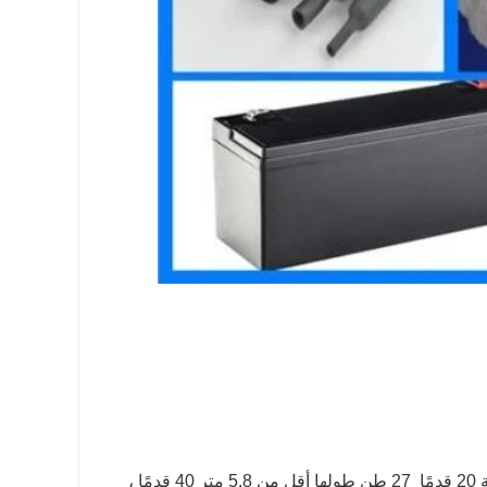
27 طن طولها أقل من 5.8 متر 40 قدمًا ،