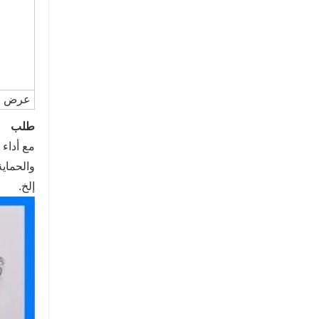
عرض
طلب
مع أداء 
والحماية
إلخ.