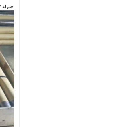
حمولة 27 طنًا يقل طولها عن 11.8 مترًا