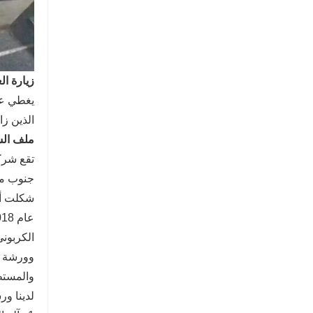
زيارة ال
يغطي عمل
الذين زا
ملف ال
شكلت أك
الكربوني
والمستطيلة) ، الق
لدينا ور